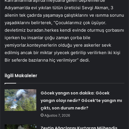
Kahramanmaraşlı’da meydana gelen depremlerde
Adıyaman’da evi yıkılan tütün üreticisi Sevgi Akman, 3
ailenin tek çadırda yaşamaya çalıştıklarını ve ısınma sorunu
yaşadıklarını belirterek, “Çocuklarımız çok üşüyor.
devletimiz buradan.herkes kendi evinde oturmuş çorbasını
içerken bu insanlar çoğu zaman çorba bile
yemiyorlar.konteynerlerin olduğu yere askerler sevk
edilmiş ancak bir miktar yiyecek getirilip verilirken iki kişi
Bir seferde bazılarına hiç verilmiyor” dedi.
İlgili Makaleler
Göcek yangın son dakika: Göcek
yangın olayı nedir? Göcek’te yangın mı
çıktı, son durum nedir?
Ağustos 7, 2026
Zeytin Ağaçlarını Kurtaran Mühendis