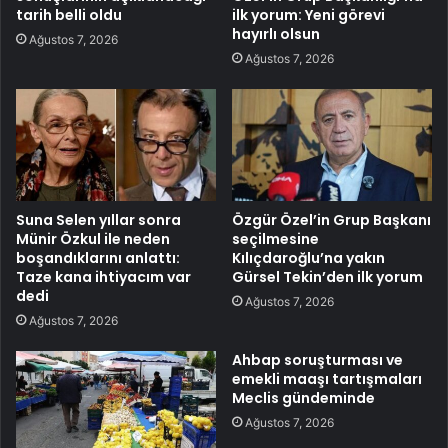
tarih belli oldu
ilk yorum: Yeni görevi
hayırlı olsun
Ağustos 7, 2026
Ağustos 7, 2026
Suna Selen yıllar sonra
Özgür Özel’in Grup Başkanı
Münir Özkul ile neden
seçilmesine
boşandıklarını anlattı:
Kılıçdaroğlu’na yakın
Taze kana ihtiyacım var
Gürsel Tekin’den ilk yorum
dedi
Ağustos 7, 2026
Ağustos 7, 2026
Ahbap soruşturması ve
emekli maaşı tartışmaları
Meclis gündeminde
Ağustos 7, 2026