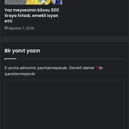
Yaz meyvesinin kilosu 300
liraya fırladı, emekli isyan
etti
Ağustos 7, 2026
Bir yanıt yazın
E-posta adresiniz yayınlanmayacak.
Gerekli alanlar
*
ile
işaretlenmişlerdir
Y
o
r
u
m
*