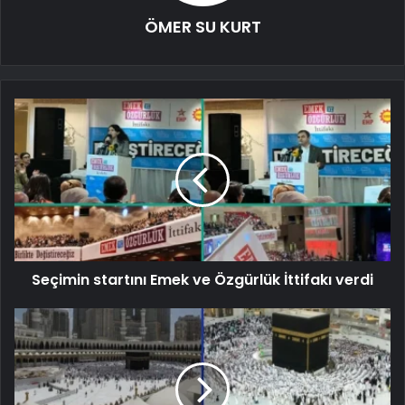
ÖMER SU KURT
Seçimin startını Emek ve Özgürlük İttifakı verdi