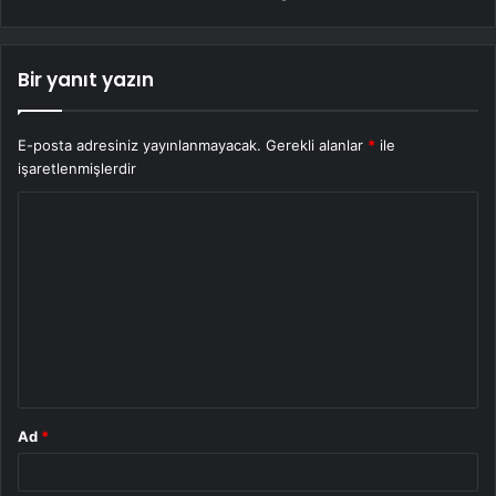
Bir yanıt yazın
E-posta adresiniz yayınlanmayacak.
Gerekli alanlar
*
ile
işaretlenmişlerdir
Y
o
r
u
m
*
Ad
*