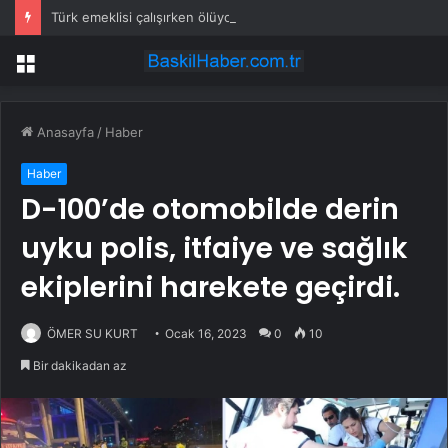
Türk emeklisi çalışırken ölüyor
Menü
Anasayfa
/
Haber
Haber
D-100’de otomobilde derin
uyku polis, itfaiye ve sağlık
ekiplerini harekete geçirdi.
ÖMER SU KURT
Ocak 16, 2023
0
10
Bir dakikadan az