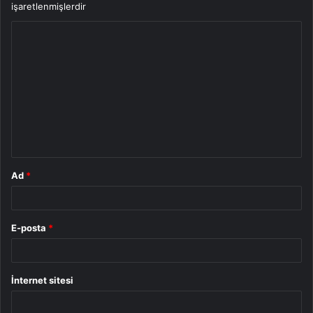
işaretlenmişlerdir
Y
o
r
u
m
*
Ad
*
E-posta
*
İnternet sitesi