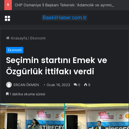
CHP Osmaniye İl Başkanı Tekerek: ‘Adamcılık ve ayrımcılık dönemi bitti’
Menü
Anasayfa
/
Ekonomi
Ekonomi
Seçimin startını Emek ve
Özgürlük İttifakı verdi
ERCAN ÖKMEN
Ocak 16, 2023
0
9
1 dakika okuma süresi