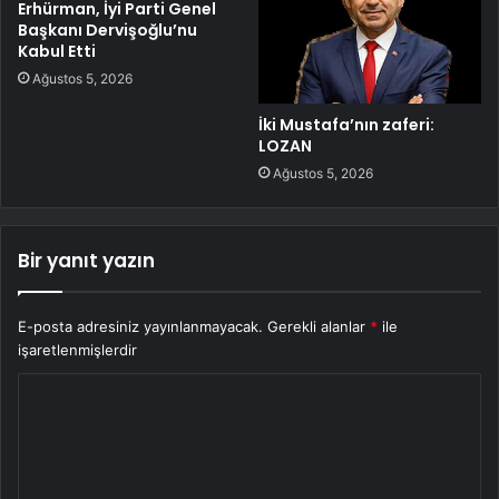
Erhürman, İyi Parti Genel
Başkanı Dervişoğlu’nu
Kabul Etti
Ağustos 5, 2026
İki Mustafa’nın zaferi:
LOZAN
Ağustos 5, 2026
Bir yanıt yazın
E-posta adresiniz yayınlanmayacak.
Gerekli alanlar
*
ile
işaretlenmişlerdir
Y
o
r
u