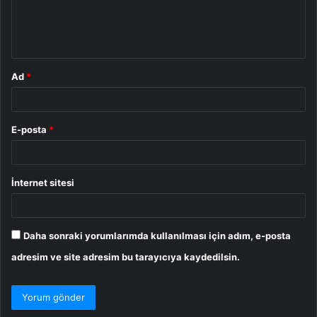
m
*
Ad
*
E-posta
*
İnternet sitesi
Daha sonraki yorumlarımda kullanılması için adım, e-posta
adresim ve site adresim bu tarayıcıya kaydedilsin.