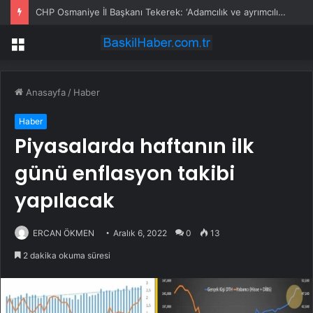
CHP Osmaniye İl Başkanı Tekerek: ‘Adamcılık ve ayrımcılık dönemi bitti’
Menü
Anasayfa
/
Haber
Haber
Piyasalarda haftanın ilk
günü enflasyon takibi
yapılacak
ERCAN ÖKMEN
Aralık 6, 2022
0
13
2 dakika okuma süresi