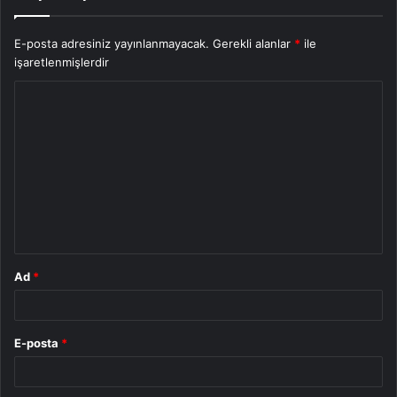
E-posta adresiniz yayınlanmayacak.
Gerekli alanlar
*
ile
işaretlenmişlerdir
Y
o
r
u
m
*
Ad
*
E-posta
*