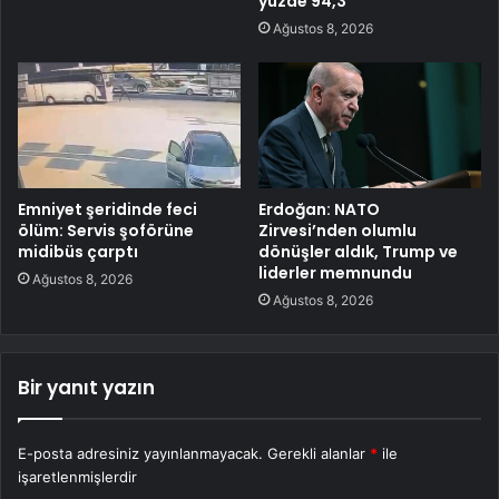
yüzde 94,3
Ağustos 8, 2026
Emniyet şeridinde feci
Erdoğan: NATO
ölüm: Servis şoförüne
Zirvesi’nden olumlu
midibüs çarptı
dönüşler aldık, Trump ve
liderler memnundu
Ağustos 8, 2026
Ağustos 8, 2026
Bir yanıt yazın
E-posta adresiniz yayınlanmayacak.
Gerekli alanlar
*
ile
işaretlenmişlerdir