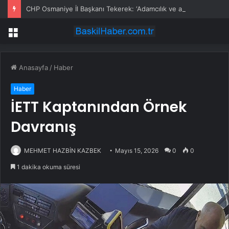
CHP Osmaniye İl Başkanı Tekerek: ‘Adamcılık ve ayrımcılık dönemi bitti’
Menü
Anasayfa
/
Haber
Haber
İETT Kaptanından Örnek
Davranış
MEHMET HAZBİN KAZBEK
Mayıs 15, 2026
0
0
1 dakika okuma süresi