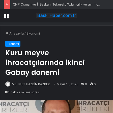
CHP Osmaniye İl Başkanı Tekerek: ‘Adamcılık ve ayrımcılık dönemi bitti’
Menü
Anasayfa
/
Ekonomi
Ekonomi
Kuru meyve
ihracatçılarında ikinci
Gabay dönemi
MEHMET HAZBİN KAZBEK
Mayıs 15, 2026
0
0
1 dakika okuma süresi