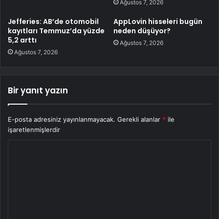
Ağustos 7, 2026
Jefferies: AB’de otomobil
AppLovin hisseleri bugün
kayıtları Temmuz’da yüzde
neden düşüyor?
5,2 arttı
Ağustos 7, 2026
Ağustos 7, 2026
Bir yanıt yazın
E-posta adresiniz yayınlanmayacak.
Gerekli alanlar
*
ile
işaretlenmişlerdir
Y
o
r
u
m