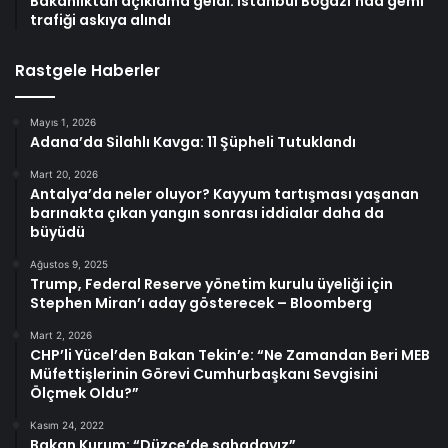
Bakanlıktan açıklama geldi: İstanbul Boğazı’nda gemi
trafiği askıya alındı
Rastgele Haberler
Mayıs 1, 2026
Adana’da Silahlı Kavga: 11 Şüpheli Tutuklandı
Mart 20, 2026
Antalya’da neler oluyor? Kayyum tartışması yaşanan
barınakta çıkan yangın sonrası iddialar daha da
büyüdü
Ağustos 9, 2025
Trump, Federal Reserve yönetim kurulu üyeliği için
Stephen Miran’ı aday gösterecek – Bloomberg
Mart 2, 2026
CHP’li Yücel’den Bakan Tekin’e: “Ne Zamandan Beri MEB
Müfettişlerinin Görevi Cumhurbaşkanı Sevgisini
Ölçmek Oldu?”
Kasım 24, 2022
Bakan Kurum: “Düzce’de sahadayız”