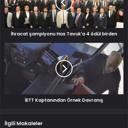
İhracat şampiyonu Has Tavuk'a 4 ödül birden
İETT Kaptanından Örnek Davranış
İlgili Makaleler