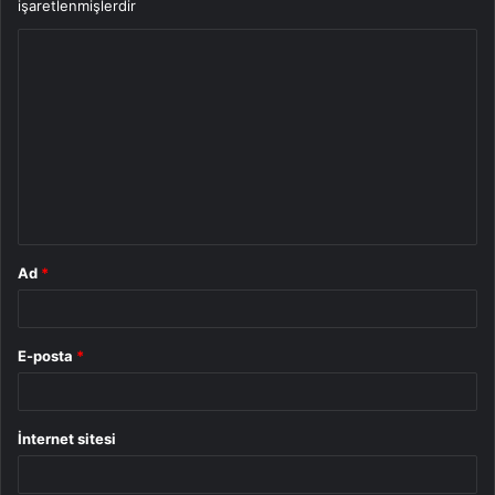
işaretlenmişlerdir
Y
o
r
u
m
*
Ad
*
E-posta
*
İnternet sitesi