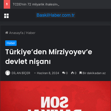
TCDD’nin 72 milyarlık ihalesinde baskı iddiası
Menü
Anasayfa
/
Haber
Haber
Türkiye’den Mirziyoyev’e
devlet nişanı
DİLAN BİÇER
Haziran 8, 2024
0
0
Bir dakikadan az